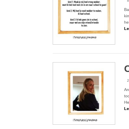
8
Ba
ki
he
Le
2
An
to
He
Le