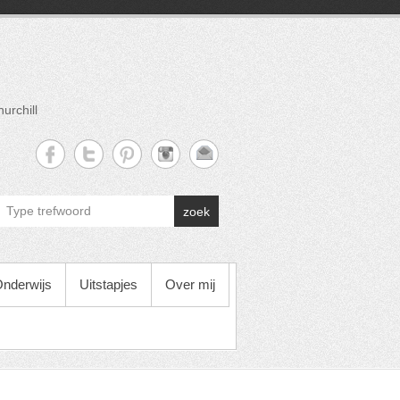
urchill
zoek
nderwijs
Uitstapjes
Over mij