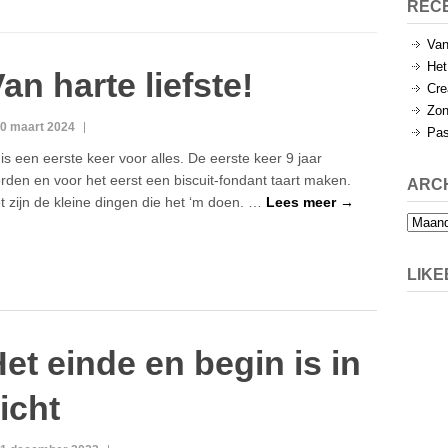
REC
Van
Het
an harte liefste!
Cre
Zon
0 maart 2024
Pas
 is een eerste keer voor alles. De eerste keer 9 jaar
rden en voor het eerst een biscuit-fondant taart maken.
ARC
t zijn de kleine dingen die het ‘m doen. …
Lees meer →
Archief
LIK
et einde en begin is in
icht