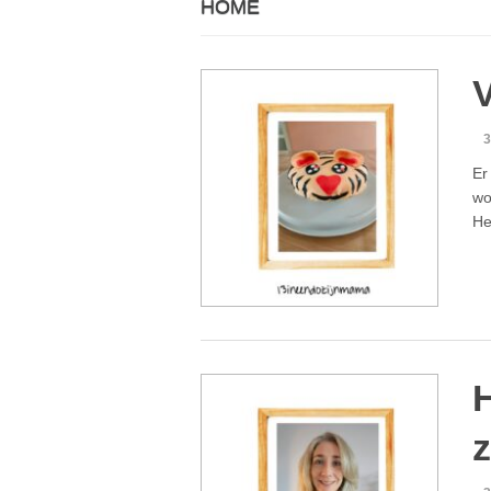
HOME
V
3
Er
wo
He
H
z