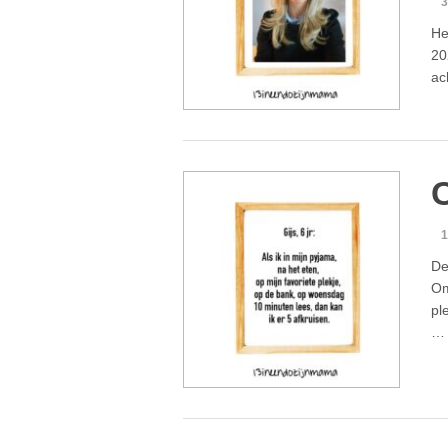
3
He
20
ac
C
1
De
Om
pl