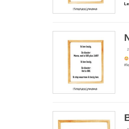
Le
N
2
#l