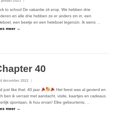
 januari 2023
ck to school De vakantie zit erop. We hebben drie
nderen en alle drie hebben ze er anders zin in; een
leboel, een beetje en een heleboel tegenzin. Ik wens …
es meer →
Chapter 40
4 december 2022
d just like that: 40 jaar
Het feest was al gevierd en
ch ben ik verrast met aandacht, visite, kaartjes en cadeaus.
erlijk spontaan, ik hou ervan! Elke gebeurtenis, …
es meer →