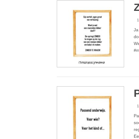
Z
1
Ja
do
We
#m
1
Pa
so
re
Ee