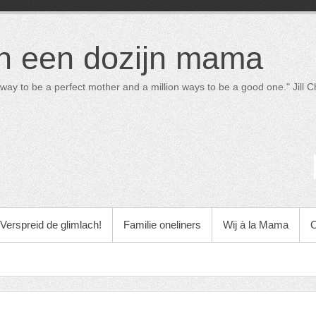
in een dozijn mama
way to be a perfect mother and a million ways to be a good one." Jill Ch
Verspreid de glimlach!
Familie oneliners
Wij à la Mama
O