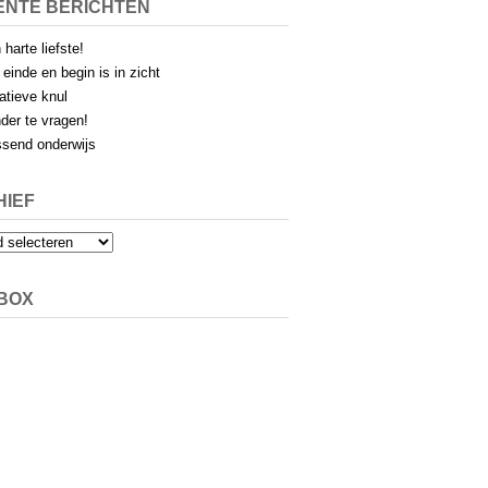
ENTE BERICHTEN
 harte liefste!
 einde en begin is in zicht
atieve knul
der te vragen!
send onderwijs
HIEF
EBOX