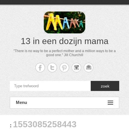
13 in een dozijn mama
"There is no way to be a perfect mother and a million ways to be a
good one." Jill Churchill
zoek
Menu
1553085258443
: