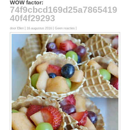
WOW factor
:
74f9cbcd169d25a7865419
40f4f29293
door Ellen
16 augustus 2016
Geen reacties