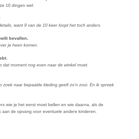
eze 10 dingen wel:
!
tails, want 9 van de 10 keer loopt het toch anders.
 wilt bevallen.
 over je heen komen.
ebt.
t op dat moment nog even naar de winkel moet.
 zoek naar bepaalde kleding geeft zo’n zooi. En ik spreek
 wie je het eerst moet bellen en wie daarna, als de
ook aan de opvang voor eventuele andere kinderen.