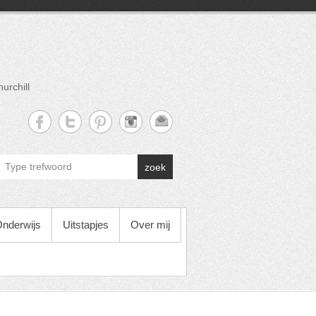
urchill
zoek
nderwijs
Uitstapjes
Over mij