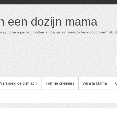
in een dozijn mama
way to be a perfect mother and a million ways to be a good one." Jill Ch
Verspreid de glimlach!
Familie oneliners
Wij à la Mama
O