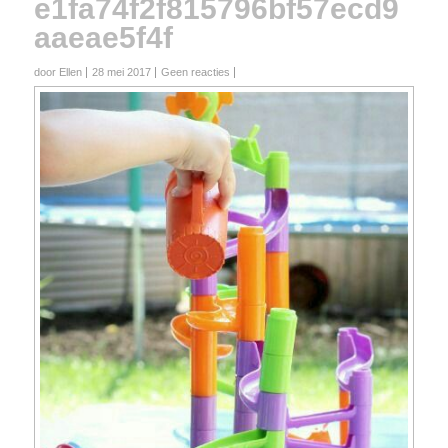
e1fa74f2f815796bf57ecd9
aaeae5f4f
door Ellen
28 mei 2017
Geen reacties