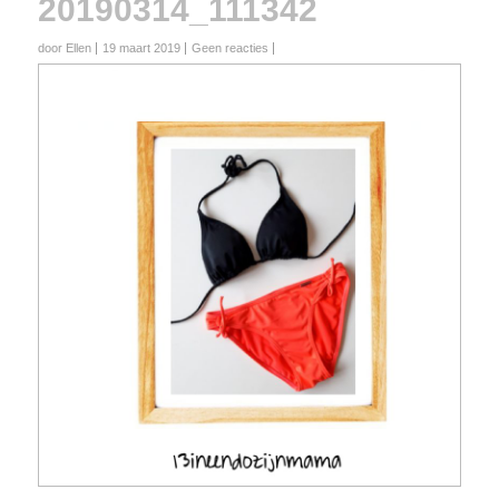
20190314_111342
door Ellen
19 maart 2019
Geen reacties