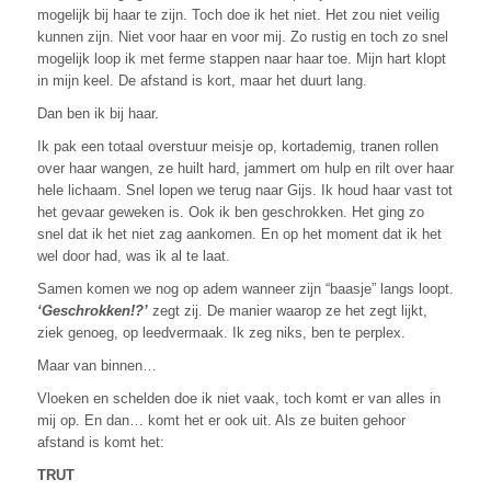
mogelijk bij haar te zijn. Toch doe ik het niet. Het zou niet veilig
kunnen zijn. Niet voor haar en voor mij. Zo rustig en toch zo snel
mogelijk loop ik met ferme stappen naar haar toe. Mijn hart klopt
in mijn keel. De afstand is kort, maar het duurt lang.
Dan ben ik bij haar.
Ik pak een totaal overstuur meisje op, kortademig, tranen rollen
over haar wangen, ze huilt hard, jammert om hulp en rilt over haar
hele lichaam. Snel lopen we terug naar Gijs. Ik houd haar vast tot
het gevaar geweken is. Ook ik ben geschrokken. Het ging zo
snel dat ik het niet zag aankomen. En op het moment dat ik het
wel door had, was ik al te laat.
Samen komen we nog op adem wanneer zijn “baasje” langs loopt.
‘Geschrokken!?’
zegt zij. De manier waarop ze het zegt lijkt,
ziek genoeg, op leedvermaak. Ik zeg niks, ben te perplex.
Maar van binnen…
Vloeken en schelden doe ik niet vaak, toch komt er van alles in
mij op. En dan… komt het er ook uit. Als ze buiten gehoor
afstand is komt het:
TRUT