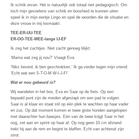
Ik schrik ervan. Het is natuurlijk ook totaal niet pedagogisch. Om
toch mijn gevoelens van schrik en boosheid te kunnen uiten
speel ik in mijn eentje Lingo en spel de woorden die de situatie en
deze vrouw in mij losmaakt.
TEE-ER-UU-TEE
ER-OO-TEE-WEE-lange IJ-EF
Ik zeg het zachtjes. Niet zacht genoeg blijkt:
‘Mama wat zeg jij nou?’ Vraagt Eva.
‘Niks lieverd, ik ben geschrokken.’ Ik ga verder tegen mijn vriend:
‘Echt wat een S-T-O-M W-I-J-F!’
Wat er nou gebeurd is?
Wij wandelen in het bos, Eva en Saar op de fiets. Op een
bepaald punt zijn de meiden afgestapt om een pad te volgen.
Saar is al klaar en staat stil op één plek te wachten op haar vader
en zus. Op dat moment komen er twee grote honden aangelopen
met daarachter hun baasjes. Eén van de twee krijgt Saar in het
oog, zet aan en sprint op haar af. Op nog geen 10 cm afstand
trekt hij aan de rem en begint te blaffen. Echt van achteruit zijn
strot.