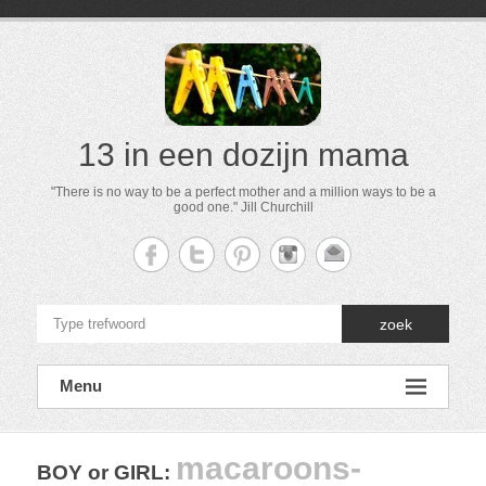
13 in een dozijn mama
"There is no way to be a perfect mother and a million ways to be a
good one." Jill Churchill
zoek
Menu
macaroons-
BOY or GIRL
: