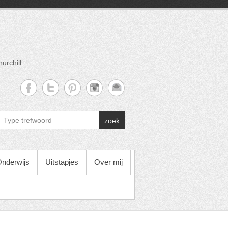
urchill
zoek
nderwijs
Uitstapjes
Over mij