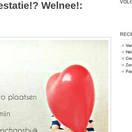
VOLG
estatie!? Welnee!
:
REC
Van
Het
Cre
Zon
Pas