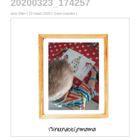
20200323_174257
door Ellen
23 maart 2020
Geen reacties