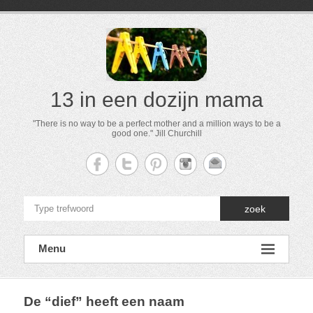
13 in een dozijn mama
"There is no way to be a perfect mother and a million ways to be a
good one." Jill Churchill
zoek
Menu
De “dief” heeft een naam