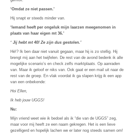
‘Omdat ze niet passen.’
Hij snapt er steeds minder van.
‘Iemand heeft per ongeluk mijn laarzen meegenomen in
plaats van haar eigen mt 36.’
‘ Jij hebt mt 40! Ze zijn dus gestolen.’
Hè!? Ik ben daar niet vanuit gegaan, maar hij is zo stellig. Hij
brengt mij aan het twijfelen. De rest van de avond bedenk ik alle
mogelijke scenario’s en check zelfs marktplaats. Op aanraden
van. Maar ik geloof er niks van. Ook gaat er een mail uit naar de
rest van de groep. En vlak voordat ik ga slapen krijg ik een app
van een onbekende:
Hoi Ellen,
Ik heb jouw UGGS!
Nu:
Mijn vriend weet wie ik bedoel als ik “die van de UGGS” zeg,
maar voor mij heeft ze een naam gekregen. Het is een lieve
gezelligerd en hopelijk lachen we er later nog steeds samen om!