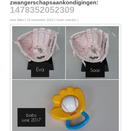
zwangerschapsaankondigingen
:
1478352052309
door Ellen
19 november 2016
Geen reacties