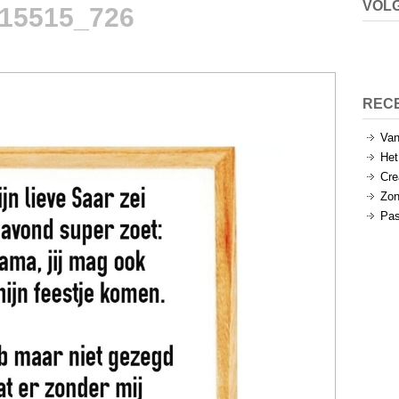
VOLG
15515_726
REC
Van
Het
Cre
Zon
Pas