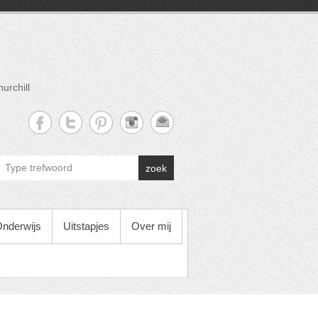
urchill
zoek
nderwijs
Uitstapjes
Over mij