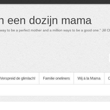
in een dozijn mama
way to be a perfect mother and a million ways to be a good one." Jill Ch
Verspreid de glimlach!
Familie oneliners
Wij à la Mama
O