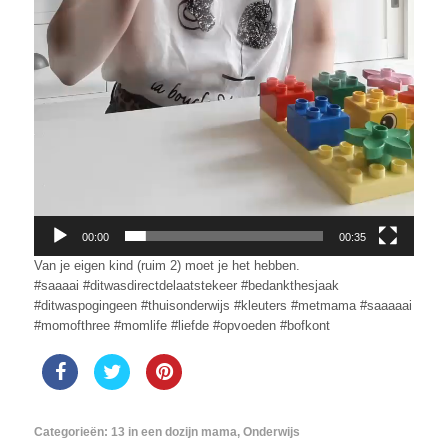
00:00
00:35
Van je eigen kind (ruim 2) moet je het hebben.
#saaaai #ditwasdirectdelaatstekeer #bedankthesjaak
#ditwaspogingeen #thuisonderwijs #kleuters #metmama #saaaaai
#momofthree #momlife #liefde #opvoeden #bofkont
Categorieën:
13 in een dozijn mama
,
Onderwijs