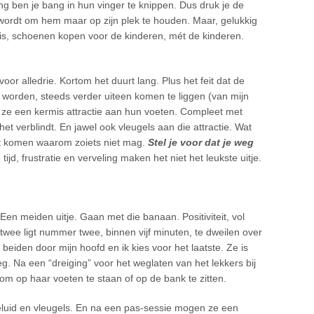
g ben je bang in hun vinger te knippen. Dus druk je de
d wordt om hem maar op zijn plek te houden. Maar, gelukkig
et is, schoenen kopen voor de kinderen, mét de kinderen.
voor alledrie. Kortom het duurt lang. Plus het feit dat de
worden, steeds verder uiteen komen te liggen (van mijn
n ze een kermis attractie aan hun voeten. Compleet met
t het verblindt. En jawel ook vleugels aan die attractie. Wat
t komen waarom zoiets niet mag.
Stel je voor dat je weg
ijd, frustratie en verveling maken het niet het leukste uitje.
n meiden uitje. Gaan met die banaan. Positiviteit, vol
wee ligt nummer twee, binnen vijf minuten, te dweilen over
beiden door mijn hoofd en ik kies voor het laatste. Ze is
g. Na een “dreiging” voor het weglaten van het lekkers bij
m op haar voeten te staan of op de bank te zitten.
eluid en vleugels. En na een pas-sessie mogen ze een