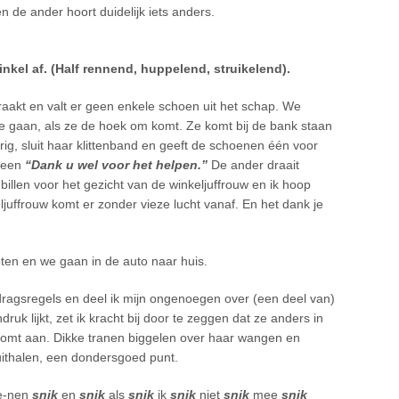
en de ander hoort duidelijk iets anders.
kel af. (Half rennend, huppelend, struikelend).
kt en valt er geen enkele schoen uit het schap. We
te gaan, als ze de hoek om komt. Ze komt bij de bank staan
rig, sluit haar klittenband en geeft de schoenen één voor
t een
“Dank u wel voor het helpen.”
De ander draait
billen voor het gezicht van de winkeljuffrouw en ik hoop
ljuffrouw komt er zonder vieze lucht vanaf. En het dank je
ten en we gaan in de auto naar huis.
edragsregels en deel ik mijn ongenoegen over (een deel van)
uk lijkt, zet ik kracht bij door te zeggen dat ze anders in
komt aan. Dikke tranen biggelen over haar wangen en
uithalen, een dondersgoed punt.
e-nen
snik
en
snik
als
snik
ik
snik
niet
snik
mee
snik