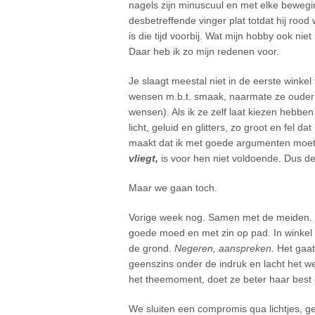
nagels zijn minuscuul en met elke bewegin
desbetreffende vinger plat totdat hij roo
is die tijd voorbij. Wat mijn hobby ook ni
Daar heb ik zo mijn redenen voor.
Je slaagt meestal niet in de eerste winkel 
wensen m.b.t. smaak, naarmate ze ouder 
wensen). Als ik ze zelf laat kiezen hebbe
licht, geluid en glitters, zo groot en fel da
maakt dat ik met goede argumenten moe
vliegt,
is voor hen niet voldoende. Dus de t
Maar we gaan toch.
Vorige week nog. Samen met de meiden. Ee
goede moed en met zin op pad. In winkel t
de grond.
Negeren, aanspreken.
Het gaat 
geenszins onder de indruk en lacht het we
het theemoment, doet ze beter haar best o
We sluiten een compromis qua lichtjes, g