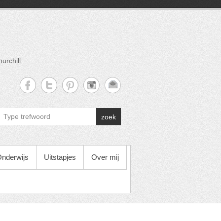
urchill
zoek
nderwijs
Uitstapjes
Over mij