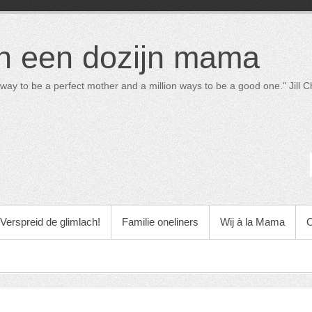
in een dozijn mama
way to be a perfect mother and a million ways to be a good one." Jill Ch
Verspreid de glimlach!
Familie oneliners
Wij à la Mama
O