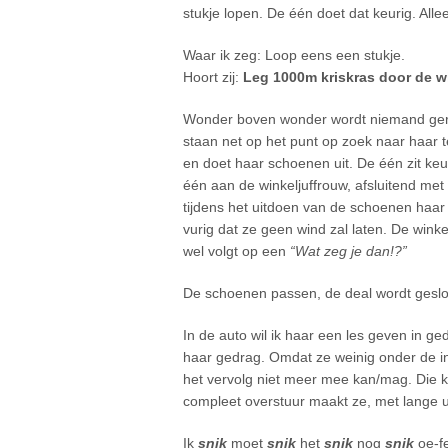
stukje lopen. De één doet dat keurig. Alle
Waar ik zeg: Loop eens een stukje.
Hoort zij:
Leg 1000m kriskras door de win
Wonder boven wonder wordt niemand geraa
staan net op het punt op zoek naar haar 
en doet haar schoenen uit. De één zit keu
één aan de winkeljuffrouw, afsluitend me
tijdens het uitdoen van de schoenen haar 
vurig dat ze geen wind zal laten. De winke
wel volgt op een
“Wat zeg je dan!?”
De schoenen passen, de deal wordt geslo
In de auto wil ik haar een les geven in g
haar gedrag. Omdat ze weinig onder de indr
het vervolg niet meer mee kan/mag. Die 
compleet overstuur maakt ze, met lange 
Ik
snik
moet
snik
het
snik
nog
snik
oe-f