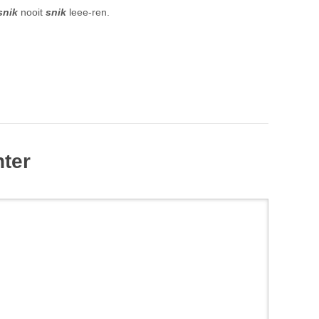
snik
nooit
snik
leee-ren.
hter