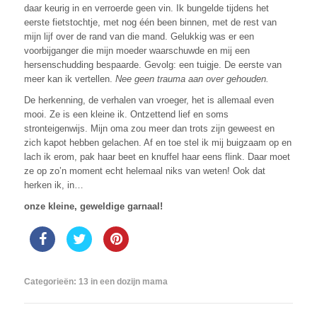
daar keurig in en verroerde geen vin. Ik bungelde tijdens het
eerste fietstochtje, met nog één been binnen, met de rest van
mijn lijf over de rand van die mand. Gelukkig was er een
voorbijganger die mijn moeder waarschuwde en mij een
hersenschudding bespaarde. Gevolg: een tuigje. De eerste van
meer kan ik vertellen.
Nee geen trauma aan over gehouden.
De herkenning, de verhalen van vroeger, het is allemaal even
mooi. Ze is een kleine ik. Ontzettend lief en soms
stronteigenwijs. Mijn oma zou meer dan trots zijn geweest en
zich kapot hebben gelachen. Af en toe stel ik mij buigzaam op en
lach ik erom, pak haar beet en knuffel haar eens flink. Daar moet
ze op zo’n moment echt helemaal niks van weten! Ook dat
herken ik, in…
onze kleine, geweldige garnaal!
Categorieën:
13 in een dozijn mama