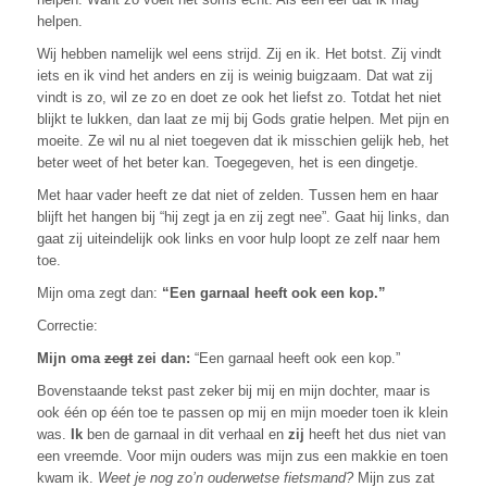
helpen.
Wij hebben namelijk wel eens strijd. Zij en ik. Het botst. Zij vindt
iets en ik vind het anders en zij is weinig buigzaam. Dat wat zij
vindt is zo, wil ze zo en doet ze ook het liefst zo. Totdat het niet
blijkt te lukken, dan laat ze mij bij Gods gratie helpen. Met pijn en
moeite. Ze wil nu al niet toegeven dat ik misschien gelijk heb, het
beter weet of het beter kan. Toegegeven, het is een dingetje.
Met haar vader heeft ze dat niet of zelden. Tussen hem en haar
blijft het hangen bij “hij zegt ja en zij zegt nee”. Gaat hij links, dan
gaat zij uiteindelijk ook links en voor hulp loopt ze zelf naar hem
toe.
Mijn oma zegt dan:
“Een garnaal heeft ook een kop.”
Correctie:
Mijn oma
zegt
zei dan:
“Een garnaal heeft ook een kop.”
Bovenstaande tekst past zeker bij mij en mijn dochter, maar is
ook één op één toe te passen op mij en mijn moeder toen ik klein
was.
Ik
ben de garnaal in dit verhaal en
zij
heeft het dus niet van
een vreemde. Voor mijn ouders was mijn zus een makkie en toen
kwam ik.
Weet je nog zo’n ouderwetse fietsmand?
Mijn zus zat