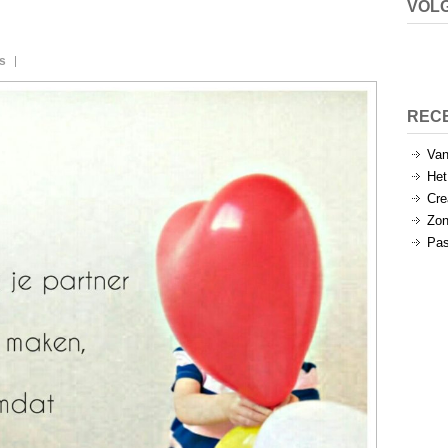
VOLG
s
REC
Van
Het
Cre
Zon
Pas