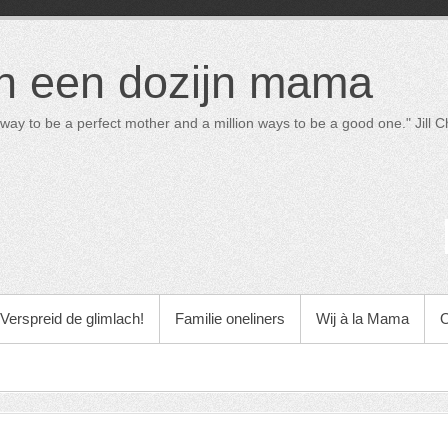
in een dozijn mama
way to be a perfect mother and a million ways to be a good one." Jill Ch
Verspreid de glimlach!
Familie oneliners
Wij à la Mama
O