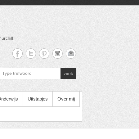
urchill
zoek
nderwijs
Uitstapjes
Over mij