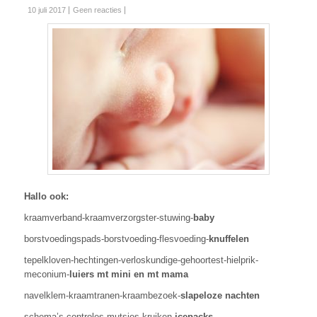
10 juli 2017
Geen reacties
Hallo ook:
kraamverband-kraamverzorgster-stuwing-
baby
borstvoedingspads-borstvoeding-flesvoeding-
knuffelen
tepelkloven-hechtingen-verloskundige-gehoortest-hielprik-
meconium-
luiers mt mini en mt mama
navelklem-kraamtranen-kraambezoek-
slapeloze nachten
schema’s-controles-mutsjes-kruiken-
icepacks