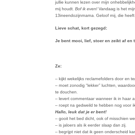
jullie kunnen lezen over mijn onhebbelijk
mij houdt.
Bof ik even!
Vandaag is het mijn
13ineendozijnmama. Geloof mij, die heeft zi
Lieve schat, kort gezegd:
Je bent mooi, lief, stoer en zeikt af en 
Ze:
– kijkt wekelijks reclamefolders door en te
– moet zonodig “lekker” luchten, waardoor 
te douchen.
– levert commentaar wanneer ik in haar au
– roept na gedweild te hebben nog voor i
Hallo, leuk dat je er bent!
– gooit het bed dicht, ook of misschien wel
– is jaloers als ik eerder slaap dan zij.
– begrijpt niet dat ik geen onderscheid 