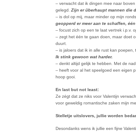
– verwacht dat ik dingen mee naar boven 
gelegd.
Zijn er überhaupt mannen die 
– is dol op mij, maar minder op mijn ron
geopperd er meer aan te schaffen, één vo
– focust zich op een te laat vertrek i.p.v. 
– zegt het één te gaan doen, maar doet o
duurt.
– is jaloers dat ik in alle rust kan poepen, t
Ik stink gewoon wat harder.
– denkt altijd gelijk te hebben. Met de na
– heeft voor al het speelgoed een eigen ple
hoop gooi.
En last but not least:
Ze zégt dat ze niks voor Valentijn verwach
voor geweldig romantische zaken mijn m
Stelletje uitslovers, jullie worden bed
Desondanks wens ik jullie een fijne Valenti