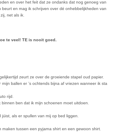
heden en over het feit dat ze ondanks dat nog genoeg van
 beurt en mag ik schrijven over dé onhebbelijkheden van
j, net als ik.
toe te veel! TE is nooit goed.
gelijkertijd zeurt ze over de groeiende stapel oud papier.
mijn ballen er ’s ochtends bijna af vriezen wanneer ik sta
to rijd.
k binnen ben dat ik mijn schoenen moet uitdoen.
 júist, als er spullen van mij op bed liggen.
kan maken tussen een pyjama shirt en een gewoon shirt.