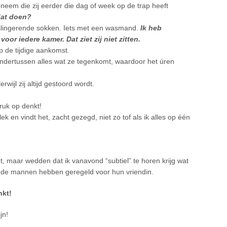
neem die zij eerder die dag of week op de trap heeft
dat doen?
dslingerende sokken. Iets met een wasmand.
Ik heb
or iedere kamer. Dat ziet zij niet zitten.
op de tijdige aankomst.
ndertussen alles wat ze tegenkomt, waardoor het úren
erwijl zij altijd gestoord wordt.
druk op denkt!
k en vindt het, zacht gezegd, niet zo tof als ik alles op één
t, maar wedden dat ik vanavond “subtiel” te horen krijg wat
ede mannen hebben geregeld voor hun vriendin.
ankt!
jn!