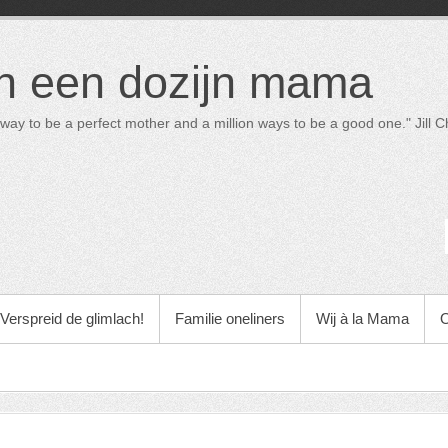
in een dozijn mama
way to be a perfect mother and a million ways to be a good one." Jill Ch
Verspreid de glimlach!
Familie oneliners
Wij à la Mama
O