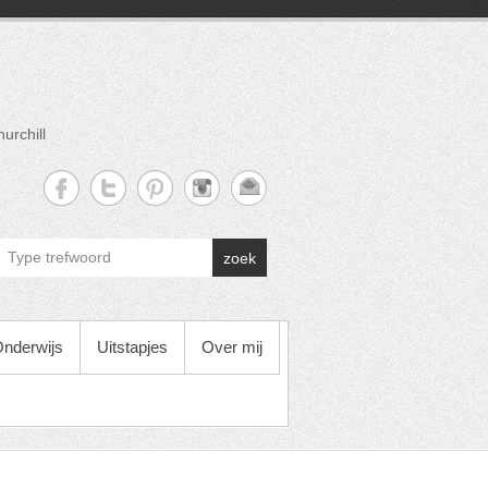
urchill
zoek
nderwijs
Uitstapjes
Over mij