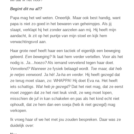
Begint dit nu al!?
Papa mag het wel weten. Oneerlijk. Maar ook best handig, want
papa is niet zo goed in het bewaren van geheimpjes. Als jij
slaapt, verklapt hij het zonder aarzelen aan mij. Hij heeft mijn
aandacht, ik zit op het puntje van mijn stoel en kijk hem
verwachtingsvol aan.
Haar grote neef heeft haar een tactiek of eigenlijk een beweging
geleerd.
Een beweging?
Ik laat hem verder vertellen. Voor als het
nodig is.
Ja…hoezo?
Als iemand vervelend tegen haar doet.
Vervelend?
Wanneer ze fysiek belaagd wordt.
Toe maar, dat heb
je netjes verwoord.
Ja hè!
Ja-ha en verder.
Hij heeft gezegd dat
ze terug moet slaan, zo: WHAPPA! Hij doet Eva na. Het heeft
iets schattigs.
Wat heb je gezegd?
Dat het niet mag, dat ze eerst
moet zeggen dat ze het niet leuk vindt, ze weg moet lopen,
misschien de juf in kan schakelen en pas als het kind echt niet
ophoudt, dat ze hem dan een soeja (heb ik niet gezegd) mag
verkopen.
Ik vroeg haar of we het met jou zouden bespreken. Daar was ze
duidelijk over: