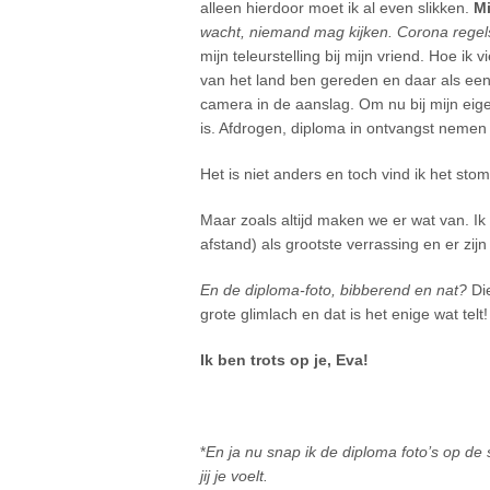
alleen hierdoor moet ik al even slikken.
Mi
wacht, niemand mag kijken. Corona regels
mijn teleurstelling bij mijn vriend. Hoe ik
van het land ben gereden en daar als een
camera in de aanslag. Om nu bij mijn eige
is. Afdrogen, diploma in ontvangst nemen 
Het is niet anders en toch vind ik het stom
Maar zoals altijd maken we er wat van. I
afstand) als grootste verrassing en er zij
En de diploma-foto, bibberend en nat?
Die
grote glimlach en dat is het enige wat telt!
Ik ben trots op je, Eva!
*
En ja nu snap ik de diploma foto’s op de s
jij je voelt.