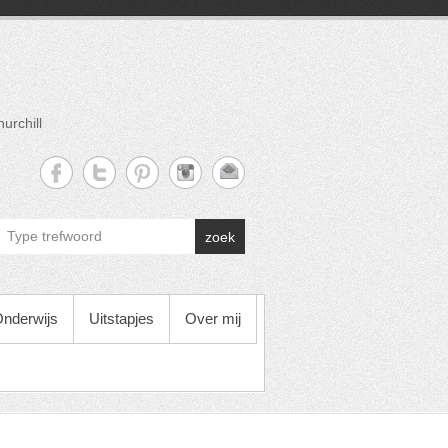
urchill
zoek
nderwijs
Uitstapjes
Over mij