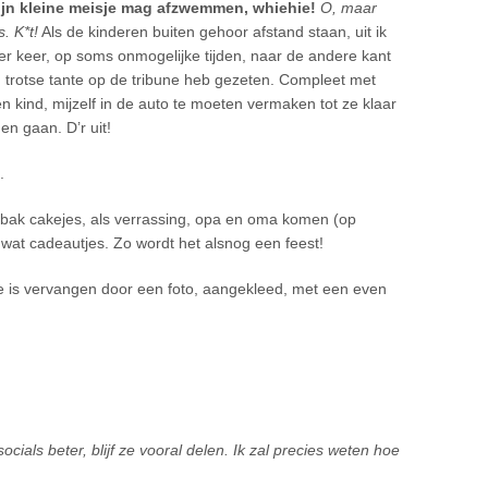
jn kleine meisje mag afzwemmen, whiehie!
O, maar
. K*t!
Als de kinderen buiten gehoor afstand staan, uit ik
 vier keer, op soms onmogelijke tijden, naar de andere kant
 trotse tante op de tribune heb gezeten. Compleet met
n kind, mijzelf in de auto te moeten vermaken tot ze klaar
en gaan. D’r uit!
.
k bak cakejes, als verrassing, opa en oma komen (op
n wat cadeautjes. Zo wordt het alsnog een feest!
 is vervangen door een foto, aangekleed, met een even
ocials beter, blijf ze vooral delen. Ik zal precies weten hoe