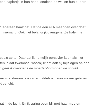
ene papiertje in hun hand, stralend en wel en hun ouders
ch? Iedereen haalt het. Dat de één er 6 maanden over doet
t niemand. Ook niet belangrijk overigens. Ze halen het.
t als tante. Daar zat ik namelijk eerst vier keer, als niet
eten in dat zwembad, waarbij ik het ook bij mijn ogen op een
n geef ik overigens de moeder-hormonen de schuld.
en snel daarna ook onze middelste. Twee weken geleden
t bericht:
gat in de lucht. En ik spring even blij met haar mee en