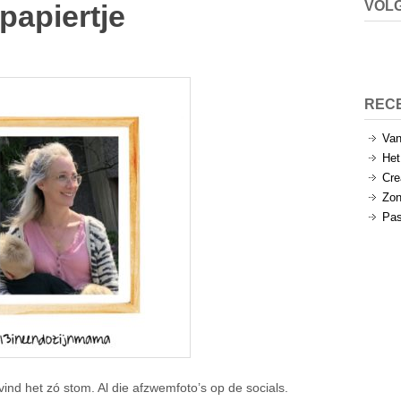
VOLG
papiertje
REC
Van
Het
Cre
Zon
Pas
Ik vind het zó stom. Al die afzwemfoto’s op de socials.