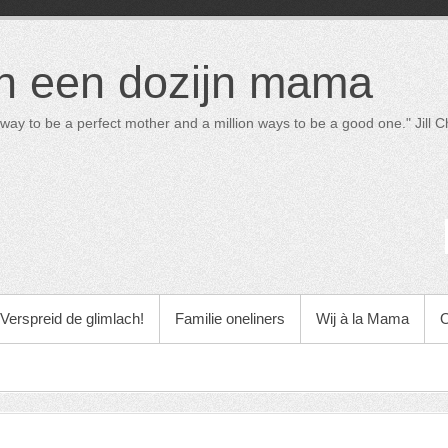
in een dozijn mama
way to be a perfect mother and a million ways to be a good one." Jill Ch
Verspreid de glimlach!
Familie oneliners
Wij à la Mama
O