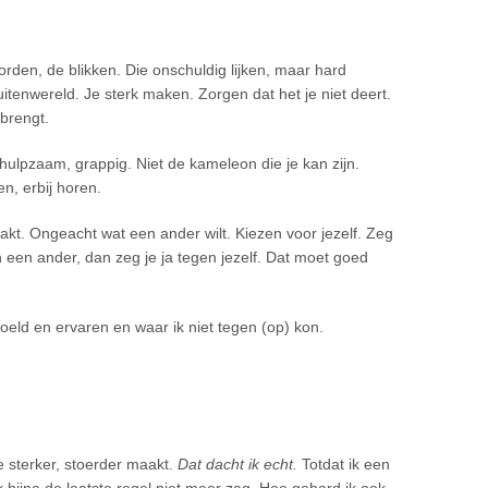
rden, de blikken. Die onschuldig lijken, maar hard
itenwereld. Je sterk maken. Zorgen dat het je niet deert.
 brengt.
 behulpzaam, grappig. Niet de kameleon die je kan zijn.
n, erbij horen.
j maakt. Ongeacht wat een ander wilt. Kiezen voor jezelf. Zeg
een ander, dan zeg je ja tegen jezelf. Dat moet goed
voeld en ervaren en waar ik niet tegen (op) kon.
e sterker, stoerder maakt.
Dat dacht ik echt.
Totdat ik een
bijna de laatste regel niet meer zag. Hoe gehard ik ook