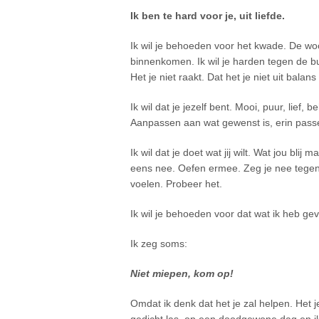
Ik ben te hard voor je, uit liefde.
Ik wil je behoeden voor het kwade. De woo
binnenkomen. Ik wil je harden tegen de bu
Het je niet raakt. Dat het je niet uit balans
Ik wil dat je jezelf bent. Mooi, puur, lief,
Aanpassen aan wat gewenst is, erin passe
Ik wil dat je doet wat jij wilt. Wat jou bli
eens nee. Oefen ermee. Zeg je nee tegen 
voelen. Probeer het.
Ik wil je behoeden voor dat wat ik heb ge
Ik zeg soms:
Niet miepen, kom op!
Omdat ik denk dat het je zal helpen. Het j
gedicht las, op een doodgewone dag en ik 