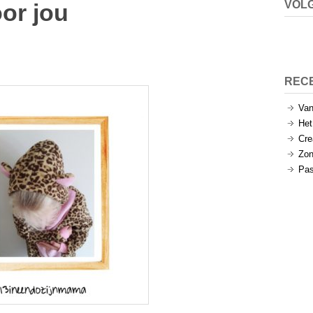
VOLG
oor jou
REC
Van
Het
Cre
Zon
Pas