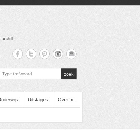
urchill
zoek
nderwijs
Uitstapjes
Over mij