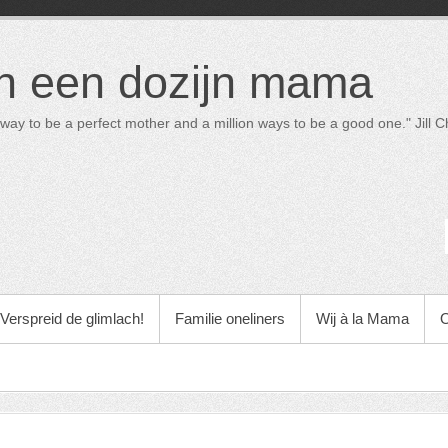
in een dozijn mama
way to be a perfect mother and a million ways to be a good one." Jill Ch
Verspreid de glimlach!
Familie oneliners
Wij à la Mama
O