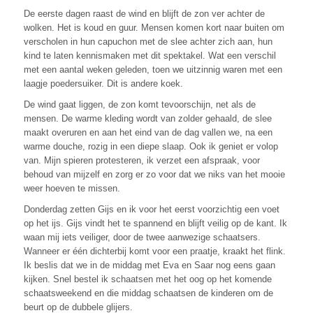
De eerste dagen raast de wind en blijft de zon ver achter de
wolken. Het is koud en guur. Mensen komen kort naar buiten om
verscholen in hun capuchon met de slee achter zich aan, hun
kind te laten kennismaken met dit spektakel. Wat een verschil
met een aantal weken geleden, toen we uitzinnig waren met een
laagje poedersuiker. Dit is andere koek.
De wind gaat liggen, de zon komt tevoorschijn, net als de
mensen. De warme kleding wordt van zolder gehaald, de slee
maakt overuren en aan het eind van de dag vallen we, na een
warme douche, rozig in een diepe slaap. Ook ik geniet er volop
van. Mijn spieren protesteren, ik verzet een afspraak, voor
behoud van mijzelf en zorg er zo voor dat we niks van het mooie
weer hoeven te missen.
Donderdag zetten Gijs en ik voor het eerst voorzichtig een voet
op het ijs. Gijs vindt het te spannend en blijft veilig op de kant. Ik
waan mij iets veiliger, door de twee aanwezige schaatsers.
Wanneer er één dichterbij komt voor een praatje, kraakt het flink.
Ik beslis dat we in de middag met Eva en Saar nog eens gaan
kijken. Snel bestel ik schaatsen met het oog op het komende
schaatsweekend en die middag schaatsen de kinderen om de
beurt op de dubbele glijers.