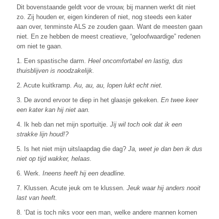
Dit bovenstaande geldt voor de vrouw, bij mannen werkt dit niet
zo. Zij houden er, eigen kinderen of niet, nog steeds een kater
aan over, tenminste ALS ze zouden gaan. Want de meesten gaan
niet. En ze hebben de meest creatieve, “geloofwaardige” redenen
om niet te gaan.
1. Een spastische darm.
Heel oncomfortabel en lastig, dus
thuisblijven is noodzakelijk.
2. Acute kuitkramp.
Au, au, au, lopen lukt echt niet.
3. De avond ervoor te diep in het glaasje gekeken.
En twee keer
een kater kan hij niet aan.
4. Ik heb dan net mijn sportuitje.
Jij wil toch ook dat ik een
strakke lijn houd!?
5. Is het niet mijn uitslaapdag die dag?
Ja, weet je dan ben ik dus
niet op tijd wakker, helaas.
6. Werk.
Ineens heeft hij een deadline.
7. Klussen. Acute jeuk om te klussen.
Jeuk waar hij anders nooit
last van heeft.
8. ‘Dat is toch niks voor een man, welke andere mannen komen