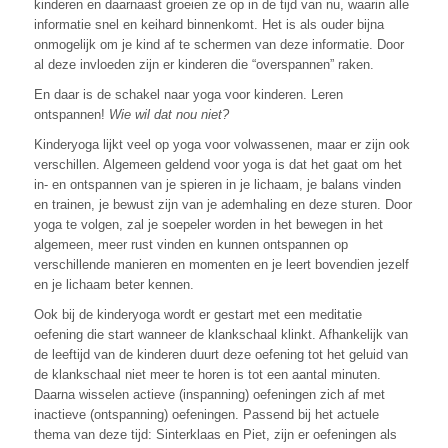
kinderen en daarnaast groeien ze op in de tijd van nu, waarin alle
informatie snel en keihard binnenkomt. Het is als ouder bijna
onmogelijk om je kind af te schermen van deze informatie. Door
al deze invloeden zijn er kinderen die “overspannen” raken.
En daar is de schakel naar yoga voor kinderen. Leren
ontspannen!
Wie wil dat nou niet?
Kinderyoga lijkt veel op yoga voor volwassenen, maar er zijn ook
verschillen. Algemeen geldend voor yoga is dat het gaat om het
in- en ontspannen van je spieren in je lichaam, je balans vinden
en trainen, je bewust zijn van je ademhaling en deze sturen. Door
yoga te volgen, zal je soepeler worden in het bewegen in het
algemeen, meer rust vinden en kunnen ontspannen op
verschillende manieren en momenten en je leert bovendien jezelf
en je lichaam beter kennen.
Ook bij de kinderyoga wordt er gestart met een meditatie
oefening die start wanneer de klankschaal klinkt. Afhankelijk van
de leeftijd van de kinderen duurt deze oefening tot het geluid van
de klankschaal niet meer te horen is tot een aantal minuten.
Daarna wisselen actieve (inspanning) oefeningen zich af met
inactieve (ontspanning) oefeningen. Passend bij het actuele
thema van deze tijd: Sinterklaas en Piet, zijn er oefeningen als