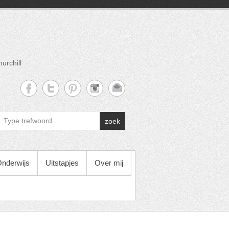
urchill
zoek
nderwijs
Uitstapjes
Over mij