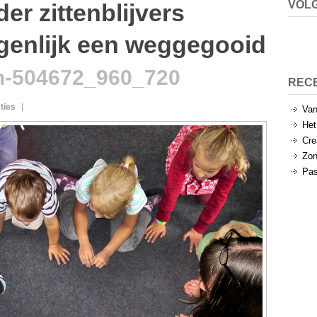
VOLG
er zittenblijvers
igenlijk een weggegooid
en-504672_960_720
REC
ties
Van
Het
Cre
Zon
Pas