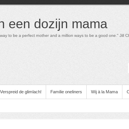
in een dozijn mama
way to be a perfect mother and a million ways to be a good one." Jill Ch
Verspreid de glimlach!
Familie oneliners
Wij à la Mama
O