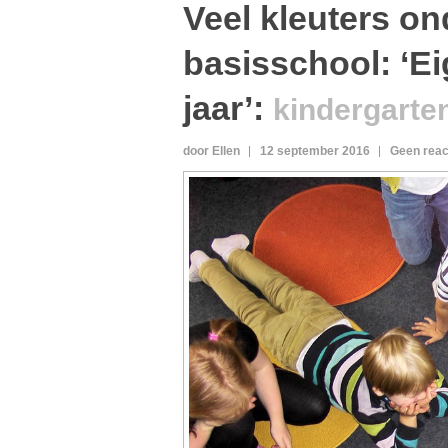
Veel kleuters ond
basisschool: ‘E
jaar’
:
kindergart
door Ellen
12 september 2016
Geen reac