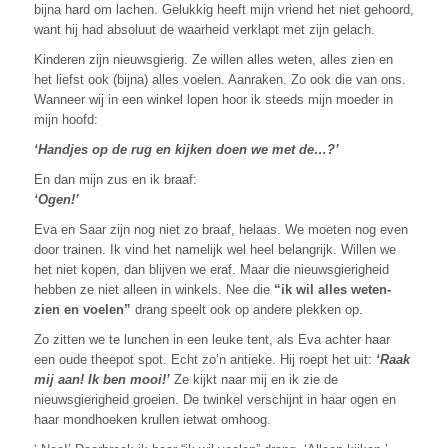
bijna hard om lachen. Gelukkig heeft mijn vriend het niet gehoord,
want hij had absoluut de waarheid verklapt met zijn gelach.
Kinderen zijn nieuwsgierig. Ze willen alles weten, alles zien en
het liefst ook (bijna) alles voelen. Aanraken. Zo ook die van ons.
Wanneer wij in een winkel lopen hoor ik steeds mijn moeder in
mijn hoofd:
‘Handjes op de rug en kijken doen we met de…?’
En dan mijn zus en ik braaf:
‘Ogen!’
Eva en Saar zijn nog niet zo braaf, helaas. We moeten nog even
door trainen. Ik vind het namelijk wel heel belangrijk. Willen we
het niet kopen, dan blijven we eraf. Maar die nieuwsgierigheid
hebben ze niet alleen in winkels. Nee die
“ik wil alles weten-
zien en voelen”
drang speelt ook op andere plekken op.
Zo zitten we te lunchen in een leuke tent, als Eva achter haar
een oude theepot spot. Echt zo’n antieke. Hij roept het uit:
‘Raak
mij aan! Ik ben mooi!’
Ze kijkt naar mij en ik zie de
nieuwsgierigheid groeien. De twinkel verschijnt in haar ogen en
haar mondhoeken krullen ietwat omhoog.