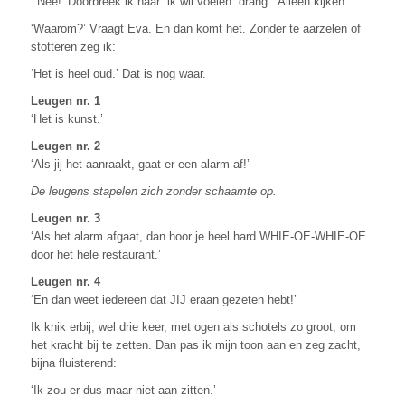
‘ Nee!’ Doorbreek ik haar “ik wil voelen” drang. ‘Alleen kijken.’
‘Waarom?’ Vraagt Eva. En dan komt het. Zonder te aarzelen of
stotteren zeg ik:
‘Het is heel oud.’ Dat is nog waar.
Leugen nr. 1
‘Het is kunst.’
Leugen nr. 2
‘Als jij het aanraakt, gaat er een alarm af!’
De leugens stapelen zich zonder schaamte op.
Leugen nr. 3
‘Als het alarm afgaat, dan hoor je heel hard WHIE-OE-WHIE-OE
door het hele restaurant.’
Leugen nr. 4
‘En dan weet iedereen dat JIJ eraan gezeten hebt!’
Ik knik erbij, wel drie keer, met ogen als schotels zo groot, om
het kracht bij te zetten. Dan pas ik mijn toon aan en zeg zacht,
bijna fluisterend:
‘Ik zou er dus maar niet aan zitten.’