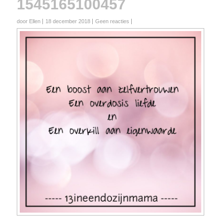
1545165100457
door Ellen
18 december 2018
Geen reacties