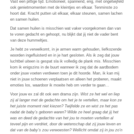
Vast een pittige tijd. Emotioneel, spannend, eng, met ongetwijfeld
ook genietmomenten met de kleintjes en elkaar. Tenminste zo
hoort dat. Kracht putten uit elkaar, elkaar steunen, samen lachen
en samen huilen.
Dat samen huilen is misschien wat vaker voorgekomen dan van
te voren gedacht en gehoopt, nu blijkt dat jij niet de vader bent
van deze hummeltjes.
Je hebt ze verwelkomt, in je armen warm gehouden, liefkozende
woorden ingefluisterd en in je hart gesloten. Als ik zeg dat jouw
luchtbel uiteen is gespat sla ik volledig de plank mis. Misschien
kom ik enigszins in de buurt wanneer ik zeg dat de aardbodem
onder jouw voeten verdween toen je dit hoorde. Man, ik kan mij
niet in jouw schoenen verplaatsen en alleen het proberen, maakt
emoties los, waardoor ik moeite heb om verder te gaan…
Voor jouw ex zal dit ook een drama zijn.
Wist ze het wel en liep
zij al langer met de gedachte om het je te vertellen, maar kon ze
het juiste moment niet kiezen? Twijfelde ze en wist ze het pas
nadat de baby’s geboren waren? Wilde ze heel graag dat jij het
was en deed de gedachte van het jou te moeten vertellen al
teveel pijn en verdriet, door de wetenschap dat zij jouw leven en
dat van de baby’s zou verwoesten? Wellicht omdat zij in jou zo’n