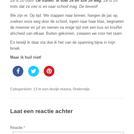
Ze is zo trots!
Oe tranen. Ik voel ze en slik ze weg.
Ze is zo
trots dat ze vier is en naar school mag. De lieverd!
We zijn er. Op tijd. We stappen naar binnen, hangen de jas op,
zoeken onze weg door de school, lopen naar haar klas, begroeten
de meester en juf en nemen na enige tijd met een kus en knuffel
afscheid van elkaar. Buiten gekomen, zwaaien we voor het raam.
En terwijl ik daar sta doe ik het van de spanning bijna in mijn
broek.
Maar ik huil niet!
Categorieën:
13 in een dozijn mama
,
Onderwijs
Laat een reactie achter
Reactie
*