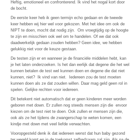
Heftig, emotioneel en confronterend. Ik vind het nogal kort door
de bocht.
De eerste keer heb ik geen termijn echo gedaan en de tweede
keer hebben wij hier wel voor gekozen. Met het idee om ook de
NIPT te doen, mocht dat nodig zijn. Om vroegtijdig op de hoogte
te zijn en misschien ook wel om te handelen. Of we dat ook
daadwerkelijk gedaan zouden hebben? Geen idee, we hebben
gelukkig niet voor de keuze gestaan.
De testen zijn er en wanneer je de financiële middelen hebt, kan
je het laten onderzoeken. Is het dan eerlijk dat degene die het wel
kunnen betalen de test wel kunnen doen en degene die dat niet
kunnen, niet? Ik vind van niet. Iedereen zou de test moeten
kunnen doen als ze dat zouden willen. Daar mag geld geen rol in
spelen. Gelijke rechten voor iedereen.
Dit betekent niet automatisch dat er geen kinderen meer worden
geboren met down. Er zullen nog steeds mensen zijn die ervoor
kiezen om de test niet te doen. Ook zullen er mensen zijn die,
ook als ze het tijdens de zwangerschap te weten komen, een
kindje met down met veel liefde verwachten.
Vooropgesteld denk ik dat iedereen wenst dat hun baby gezond
ter wereld komt en in de toekomst zelfredzaam zal zijn. Als na de