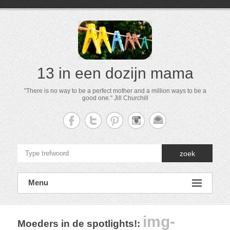
13 in een dozijn mama
"There is no way to be a perfect mother and a million ways to be a
good one." Jill Churchill
zoek
Menu
img-
Moeders in de spotlights!
: