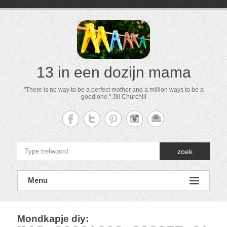
13 in een dozijn mama
"There is no way to be a perfect mother and a million ways to be a
good one." Jill Churchill
zoek
Menu
Mondkapje diy
: