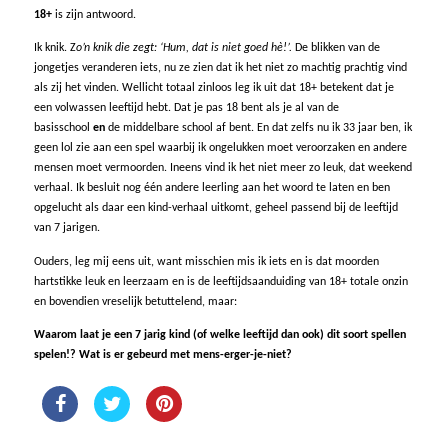
18+
is zijn antwoord.
Ik knik. Z
o’n knik die zegt: ‘Hum, dat is niet goed hè!’.
De blikken van de
jongetjes veranderen iets, nu ze zien dat ik het niet zo machtig prachtig vind
als zij het vinden. Wellicht totaal zinloos leg ik uit dat 18+ betekent dat je
een volwassen leeftijd hebt. Dat je pas 18 bent als je al van de
basisschool
en
de middelbare school af bent. En dat zelfs nu ik 33 jaar ben, ik
geen lol zie aan een spel waarbij ik ongelukken moet veroorzaken en andere
mensen moet vermoorden. Ineens vind ik het niet meer zo leuk, dat weekend
verhaal. Ik besluit nog één andere leerling aan het woord te laten en ben
opgelucht als daar een kind-verhaal uitkomt, geheel passend bij de leeftijd
van 7 jarigen.
Ouders, leg mij eens uit, want misschien mis ik iets en is dat moorden
hartstikke leuk en leerzaam en is de leeftijdsaanduiding van 18+ totale onzin
en bovendien vreselijk betuttelend, maar:
Waarom laat je een 7 jarig kind (of welke leeftijd dan ook) dit soort spellen
spelen!?
Wat is er gebeurd met mens-erger-je-niet?