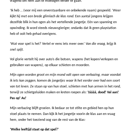
vragend om hem aan te moedigen verder te gaan.
‘Ik heb … (voor mij een onverstaanbare en onbekende naam) gespeeld. ’
Weer
kijkt hij met een brede glimlach de klas rond.
Een aantal jongens krijgen
dezelfde blik in hun ogen als het vertellende jongetje. Eén van spanning en
opwinding. Ik word steeds nieuwsgieriger, ondanks dat ik geen playstation
heb of ooit heb gehad overigens.
‘Wat voor spel is het? Vertel er eens iets meer over.’
Van die vraag, krijg ik
snel spijt.
Vol glorie vertelt hij over auto’s die botsen, wapens (het kopen/verkopen en
gebruiken van wapens), op elkaar schieten en moorden.
Mijn ogen worden groot en mijn mond valt open van verbazing, maar voordat
ik iets kan zeggen, komen de jongetjes waar ik het eerder over had een soort
van tot leven.
Ze staan op van hun stoel, schieten met hun armen in het rond,
terwijl ze schietgeluiden maken en kreten roepen als:
‘Jáááá, dood! Val aan!
Pas op! Au!
Mijn verbazing blijft groeien. Ik bedaar ze tot stilte en gebied hen op hun
stoel plaats te nemen. Dan kijk ik het jongetje voorin de klas aan en vraag
hem, onder het toeziend oog van de rest van de klas:
‘Welke leeftijd staat op dat spel?’