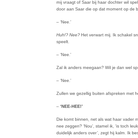
mij vraagt of Saar bij haar dochter wil sp
door aan Saar die op dat moment op de ban
– ‘Nee.’
Huh!? Nee?
Het verwart mij. Ik schakel sn
speelt.
– ‘Nee.’
Zal ik anders meegaan? Wil je dan wel s
– ‘Nee.’
Zullen we gezellig buiten afspreken met 
–
‘NEE-HEE!’
Die komt binnen, net als wat haar vader m
nee zeggen? ‘Nou’, stamel ik, ‘is toch leu
duidelijk anders over’, zegt hij kalm. Ik b