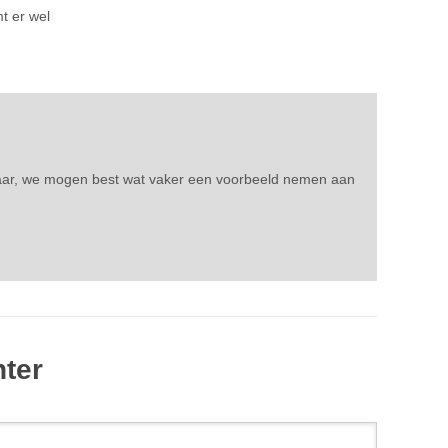
t er wel
aar, we mogen best wat vaker een voorbeeld nemen aan
hter