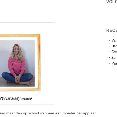
VOLG
REC
Van
Het
Cre
Zon
Pas
n paar maanden op school wanneer een moeder per app aan