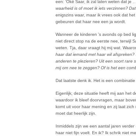
een: ‘Oké Saar, ik zal laten weten dat je
waarheid is of moet ik iets verzinnen? Dat 
enigszins waar, maar ik vrees ook dat het ee
gebeuren dat haar nee een ja wordt.
Wanneer de kinderen ’s avonds op bed li
niet direct stop na de eerste nee, terwijl S
weten. Tja, daar vraagt hij mij wat. Waar
haar dat iemand met haar wil afspreken? 
anderen te plezieren? Uit een soort rare 
mij om nee te zeggen? Of is het een comb
Dat laatste denk ik. Het is een combinatie
Eigenlijk; deze situatie heeft mij aan het
waardoor ik bleef doorvragen, maar bovena
komt uit voor haar mening en zij laat zic
moet dat heerlijk zijn.
Inmiddels zijn we een aantal jaren verder 
haar niet fijn voelt. En ik? Ik schrik niet