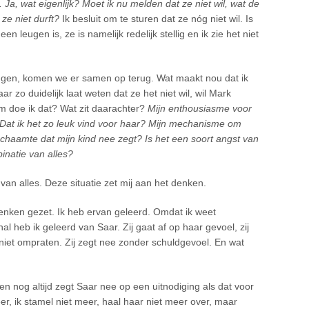
 …
Ja, wat eigenlijk? Moet ik nu melden dat ze niet wil, wat de
ze niet durft?
Ik besluit om te sturen dat ze nóg niet wil. Is
n leugen is, ze is namelijk redelijk stellig en ik zie het niet
ggen, komen we er samen op terug. Wat maakt nou dat ik
aar zo duidelijk laat weten dat ze het niet wil, wil Mark
om doe ik dat? Wat zit daarachter?
Mijn enthousiasme voor
Dat ik het zo leuk vind voor haar? Mijn mechanisme om
schaamte dat mijn kind nee zegt? Is het een soort angst van
inatie van alles?
 van alles. Deze situatie zet mij aan het denken.
 denken gezet. Ik heb ervan geleerd. Omdat ik weet
l heb ik geleerd van Saar. Zij gaat af op haar gevoel, zij
h niet ompraten. Zij zegt nee zonder schuldgevoel. En wat
en nog altijd zegt Saar nee op een uitnodiging als dat voor
 meer, ik stamel niet meer, haal haar niet meer over, maar