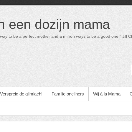
in een dozijn mama
way to be a perfect mother and a million ways to be a good one." Jill Ch
Verspreid de glimlach!
Familie oneliners
Wij à la Mama
O