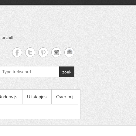
urchill
zoek
nderwijs
Uitstapjes
Over mij