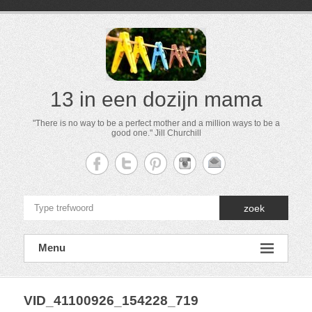
13 in een dozijn mama
"There is no way to be a perfect mother and a million ways to be a
good one." Jill Churchill
zoek
Menu
VID_41100926_154228_719