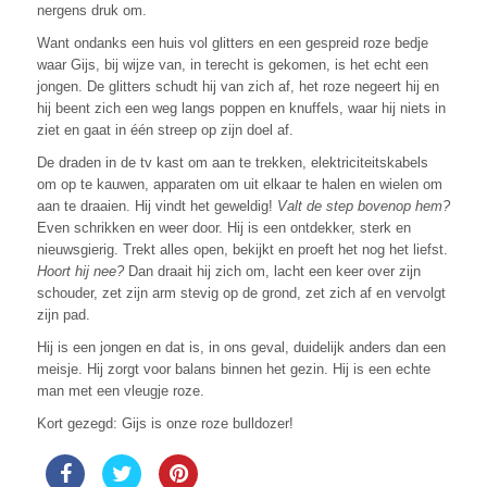
nergens druk om.
Want ondanks een huis vol glitters en een gespreid roze bedje
waar Gijs, bij wijze van, in terecht is gekomen, is het echt een
jongen. De glitters schudt hij van zich af, het roze negeert hij en
hij beent zich een weg langs poppen en knuffels, waar hij niets in
ziet en gaat in één streep op zijn doel af.
De draden in de tv kast om aan te trekken, elektriciteitskabels
om op te kauwen, apparaten om uit elkaar te halen en wielen om
aan te draaien. Hij vindt het geweldig!
Valt de step bovenop hem?
Even schrikken en weer door. Hij is een ontdekker, sterk en
nieuwsgierig. Trekt alles open, bekijkt en proeft het nog het liefst.
Hoort hij nee?
Dan draait hij zich om, lacht een keer over zijn
schouder, zet zijn arm stevig op de grond, zet zich af en vervolgt
zijn pad.
Hij is een jongen en dat is, in ons geval, duidelijk anders dan een
meisje. Hij zorgt voor balans binnen het gezin. Hij is een echte
man met een vleugje roze.
Kort gezegd: Gijs is onze roze bulldozer!