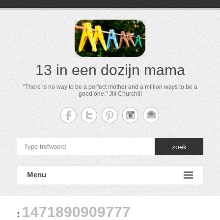
13 in een dozijn mama
"There is no way to be a perfect mother and a million ways to be a
good one." Jill Churchill
zoek
Menu
1471890909777
: