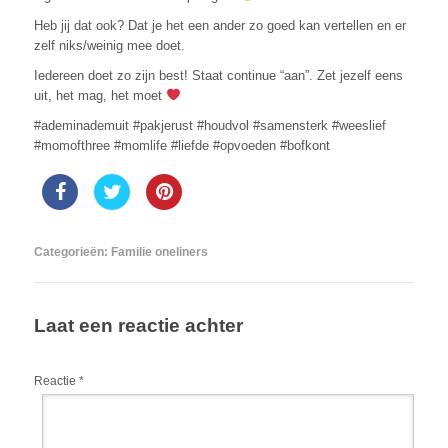
Heb jij dat ook? Dat je het een ander zo goed kan vertellen en er
zelf niks/weinig mee doet.
Iedereen doet zo zijn best! Staat continue “aan”. Zet jezelf eens
uit, het mag, het moet
#ademinademuit #pakjerust #houdvol #samensterk #weeslief
#momofthree #momlife #liefde #opvoeden #bofkont
Categorieën:
Familie oneliners
Laat een reactie achter
Reactie
*