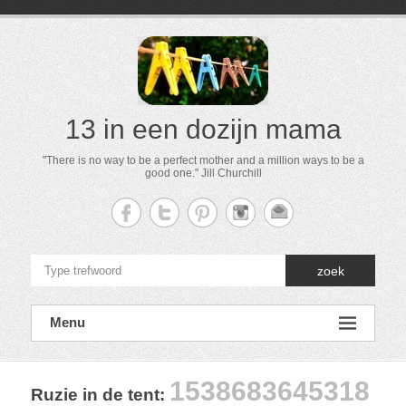
13 in een dozijn mama
"There is no way to be a perfect mother and a million ways to be a
good one." Jill Churchill
zoek
Menu
1538683645318
Ruzie in de tent
: