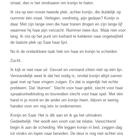
straat, dan is het omdraaien om konijn te halen.
Ik sta op een mooie tweede plek, achter konijn, die duidelijk op
nummer één staat. Verlegen, verdrietig, pijn gedaan? Konijn is
daar. Met zijn lange oren die haar tranen drogen en zijn lange lijf
waarmee hij haar pijn verzacht. Nummer twee dus. Máár niet voor
lang. Ik sta op het punt om keihard te kelderen naar ongetwijfeld
de laatste plek op Saar haar lijst.
Nu ik de ondankbare taak heb om haar en konijn te scheiden.
Zucht…
Ik kijk er niet naar uit. Gevoel en verstand zitten niet op één lijn.
Verstandelijk weet ik dat het nodig is, omdat konijn altijd samen
gaat met op haar vingers zuigen. En dat is eigenlijk het echte
probleem. Dat “duimen”. Slecht voor haar gebit, slecht voor haar
spraakontwikkeling en bovendien slecht voor haar spel. Met één
hand in je mond en de ander om konijn heen, blijven er weinig
handen over om nog iets te ondernemen.
Konijn en Saar. Het is dik aan en ik ga het uitmaken.
Gedeeltelijk. Het wordt een soort van lat relatie. Vanochtend
begin ik aan de scheiding. We leggen konijn in bed, zeggen dag
tot straks en lopen naar beneden. De deur is nog niet achter ons