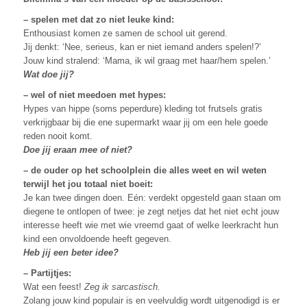
– spelen met dat zo niet leuke kind:
Enthousiast komen ze samen de school uit gerend.
Jij denkt: ‘Nee, serieus, kan er niet iemand anders spelen!?’
Jouw kind stralend: ‘Mama, ik wil graag met haar/hem spelen.’
Wat doe jij?
– wel of niet meedoen met hypes:
Hypes van hippe (soms peperdure) kleding tot frutsels gratis
verkrijgbaar bij die ene supermarkt waar jij om een hele goede
reden nooit komt.
Doe jij eraan mee of niet?
– de ouder op het schoolplein die alles weet en wil weten
terwijl het jou totaal niet boeit:
Je kan twee dingen doen. Eén: verdekt opgesteld gaan staan om
diegene te ontlopen of twee: je zegt netjes dat het niet echt jouw
interesse heeft wie met wie vreemd gaat of welke leerkracht hun
kind een onvoldoende heeft gegeven.
Heb jij een beter idee?
– Partijtjes:
Wat een feest!
Zeg ik sarcastisch.
Zolang jouw kind populair is en veelvuldig wordt uitgenodigd is er