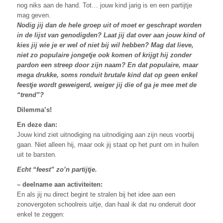
nog niks aan de hand. Tot… jouw kind jarig is en een partijtje
mag geven.
Nodig jij dan de hele groep uit of moet er geschrapt worden
in de lijst van genodigden? Laat jij dat over aan jouw kind of
kies jij wie je er wel of niet bij wil hebben? Mag dat lieve,
niet zo populaire jongetje ook komen of krijgt hij zonder
pardon een streep door zijn naam? En dat populaire, maar
mega drukke, soms ronduit brutale kind dat op geen enkel
feestje wordt geweigerd, weiger jij die of ga je mee met de
“trend”?
Dilemma’s!
En deze dan:
Jouw kind ziet uitnodiging na uitnodiging aan zijn neus voorbij
gaan. Niet alleen hij, maar ook jij staat op het punt om in huilen
uit te barsten.
Echt “feest” zo’n partijtje.
– deelname aan activiteiten:
En als jij nu direct begint te stralen bij het idee aan een
zonovergoten schoolreis uitje, dan haal ik dat nu onderuit door
enkel te zeggen: