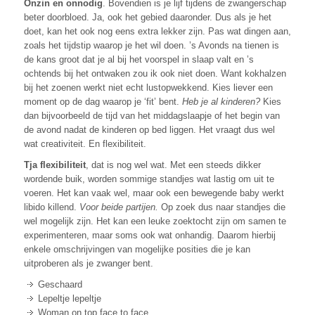
Onzin en onnodig
. Bovendien is je lijf tijdens de zwangerschap
beter doorbloed. Ja, ook het gebied daaronder. Dus als je het
doet, kan het ook nog eens extra lekker zijn. Pas wat dingen aan,
zoals het tijdstip waarop je het wil doen. ’s Avonds na tienen is
de kans groot dat je al bij het voorspel in slaap valt en ’s
ochtends bij het ontwaken zou ik ook niet doen. Want kokhalzen
bij het zoenen werkt niet echt lustopwekkend. Kies liever een
moment op de dag waarop je ‘fit’ bent.
Heb je al kinderen?
Kies
dan bijvoorbeeld de tijd van het middagslaapje of het begin van
de avond nadat de kinderen op bed liggen. Het vraagt dus wel
wat creativiteit. En flexibiliteit.
Tja flexibiliteit
, dat is nog wel wat. Met een steeds dikker
wordende buik, worden sommige standjes wat lastig om uit te
voeren. Het kan vaak wel, maar ook een bewegende baby werkt
libido killend.
Voor beide partijen.
Op zoek dus naar standjes die
wel mogelijk zijn. Het kan een leuke zoektocht zijn om samen te
experimenteren, maar soms ook wat onhandig. Daarom hierbij
enkele omschrijvingen van mogelijke posities die je kan
uitproberen als je zwanger bent.
Geschaard
Lepeltje lepeltje
Woman on top face to face