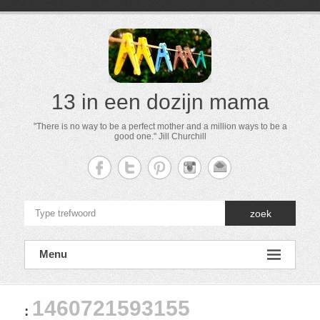
13 in een dozijn mama
"There is no way to be a perfect mother and a million ways to be a
good one." Jill Churchill
zoek
Menu
1460721593155
: