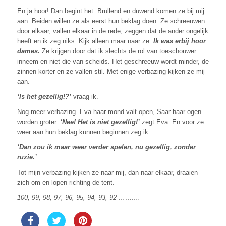
En ja hoor! Dan begint het. Brullend en duwend komen ze bij mij
aan. Beiden willen ze als eerst hun beklag doen. Ze schreeuwen
door elkaar, vallen elkaar in de rede, zeggen dat de ander ongelijk
heeft en ik zeg niks. Kijk alleen maar naar ze.
Ik was erbij hoor
dames.
Ze krijgen door dat ik slechts de rol van toeschouwer
inneem en niet die van scheids. Het geschreeuw wordt minder, de
zinnen korter en ze vallen stil. Met enige verbazing kijken ze mij
aan.
‘Is het gezellig!?’
vraag ik.
Nog meer verbazing. Eva haar mond valt open, Saar haar ogen
worden groter.
‘Nee! Het is niet gezellig!’
zegt Eva. En voor ze
weer aan hun beklag kunnen beginnen zeg ik:
‘Dan zou ik maar weer verder spelen, nu gezellig, zonder
ruzie.’
Tot mijn verbazing kijken ze naar mij, dan naar elkaar, draaien
zich om en lopen richting de tent.
100, 99, 98, 97, 96, 95, 94, 93, 92 ……….