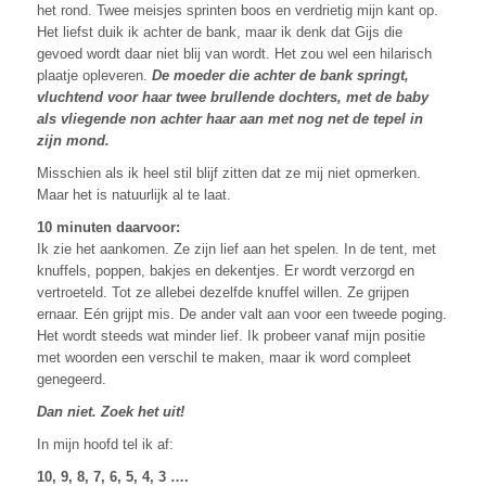
het rond. Twee meisjes sprinten boos en verdrietig mijn kant op.
Het liefst duik ik achter de bank, maar ik denk dat Gijs die
gevoed wordt daar niet blij van wordt. Het zou wel een hilarisch
plaatje opleveren.
De moeder die achter de bank springt,
vluchtend voor haar twee brullende dochters, met de baby
als vliegende non achter haar aan met nog net de tepel in
zijn mond.
Misschien als ik heel stil blijf zitten dat ze mij niet opmerken.
Maar het is natuurlijk al te laat.
10 minuten daarvoor:
Ik zie het aankomen. Ze zijn lief aan het spelen. In de tent, met
knuffels, poppen, bakjes en dekentjes. Er wordt verzorgd en
vertroeteld. Tot ze allebei dezelfde knuffel willen. Ze grijpen
ernaar. Eén grijpt mis. De ander valt aan voor een tweede poging.
Het wordt steeds wat minder lief. Ik probeer vanaf mijn positie
met woorden een verschil te maken, maar ik word compleet
genegeerd.
Dan niet. Zoek het uit!
In mijn hoofd tel ik af:
10, 9, 8, 7, 6, 5, 4, 3 ….