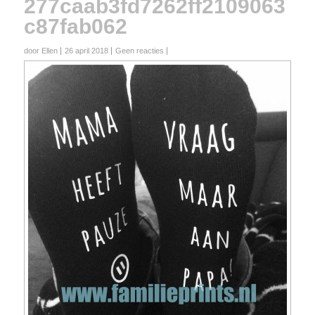
277caab3fd7262ff2109063
c87fab062
door Ellen
26 april 2018
Geen reacties