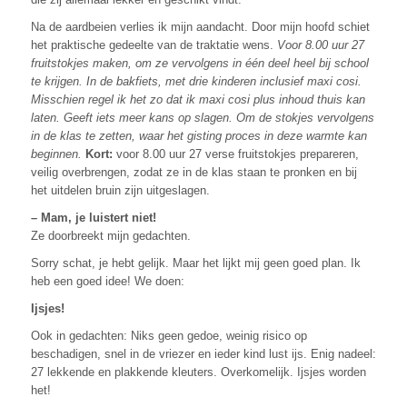
Na de aardbeien verlies ik mijn aandacht. Door mijn hoofd schiet
het praktische gedeelte van de traktatie wens.
Voor 8.00 uur 27
fruitstokjes maken, om ze vervolgens in één deel heel bij school
te krijgen. In de bakfiets, met drie kinderen inclusief maxi cosi.
Misschien regel ik het zo dat ik maxi cosi plus inhoud thuis kan
laten. Geeft iets meer kans op slagen. Om de stokjes vervolgens
in de klas te zetten, waar het gisting proces in deze warmte kan
beginnen.
Kort:
voor 8.00 uur 27 verse fruitstokjes prepareren,
veilig overbrengen, zodat ze in de klas staan te pronken en bij
het uitdelen bruin zijn uitgeslagen.
– Mam, je luistert niet!
Ze doorbreekt mijn gedachten.
Sorry schat, je hebt gelijk. Maar het lijkt mij geen goed plan. Ik
heb een goed idee! We doen:
Ijsjes!
Ook in gedachten: Niks geen gedoe, weinig risico op
beschadigen, snel in de vriezer en ieder kind lust ijs. Enig nadeel:
27 lekkende en plakkende kleuters. Overkomelijk. Ijsjes worden
het!