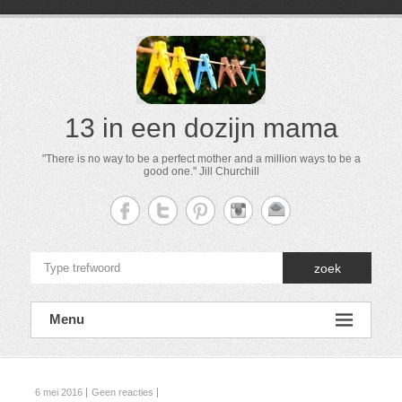
13 in een dozijn mama
"There is no way to be a perfect mother and a million ways to be a
good one." Jill Churchill
zoek
Menu
6 mei 2016
Geen reacties