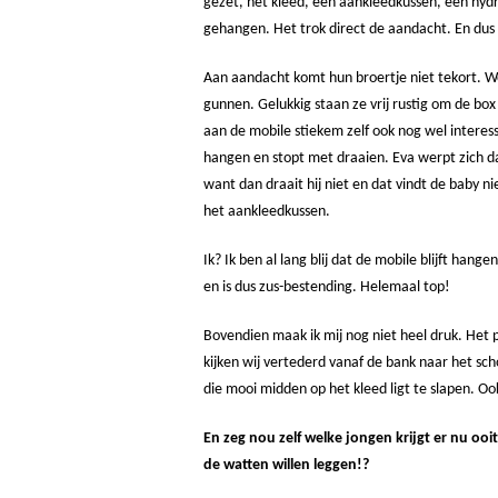
gezet, het kleed, een aankleedkussen, een hydr
gehangen. Het trok direct de aandacht. En dus
Aan aandacht komt hun broertje niet tekort. 
gunnen. Gelukkig staan ze vrij rustig om de box
aan de mobile stiekem zelf ook nog wel interes
hangen en stopt met draaien. Eva werpt zich da
want dan draait hij niet en dat vindt de baby ni
het aankleedkussen.
Ik? Ik ben al lang blij dat de mobile blijft han
en is dus zus-bestending. Helemaal top!
Bovendien maak ik mij nog niet heel druk. Het p
kijken wij vertederd vanaf de bank naar het sc
die mooi midden op het kleed ligt te slapen. Oo
En zeg nou zelf welke jongen krijgt er nu ooi
de watten willen leggen!?