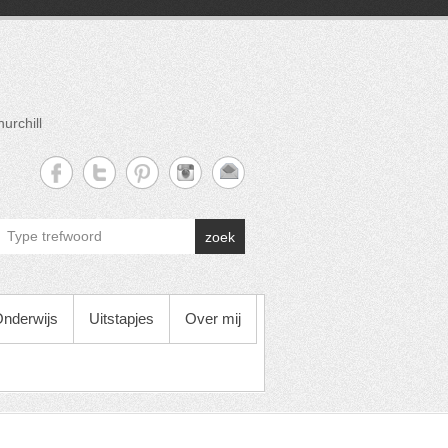
urchill
zoek
nderwijs
Uitstapjes
Over mij