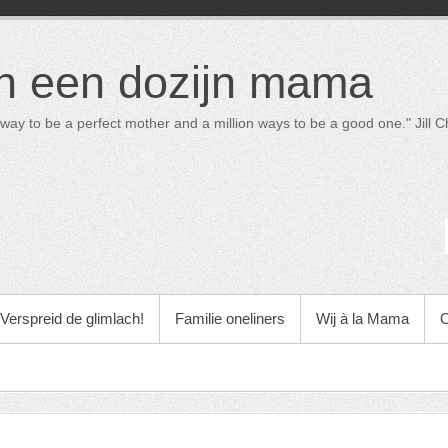
in een dozijn mama
way to be a perfect mother and a million ways to be a good one." Jill Ch
Verspreid de glimlach!
Familie oneliners
Wij à la Mama
O