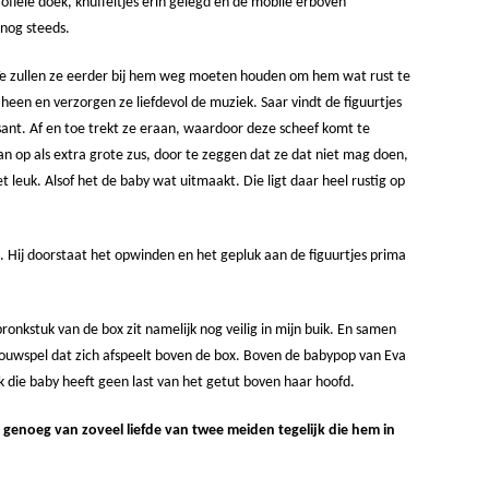
ofiele doek, knuffeltjes erin gelegd en de mobile erboven
 nog steeds.
We zullen ze eerder bij hem weg moeten houden om hem wat rust te
 heen en verzorgen ze liefdevol de muziek. Saar vindt de figuurtjes
sant. Af en toe trekt ze eraan, waardoor deze scheef komt te
n op als extra grote zus, door te zeggen dat ze dat niet mag doen,
et leuk. Alsof het de baby wat uitmaakt. Die ligt daar heel rustig op
gen. Hij doorstaat het opwinden en het gepluk aan de figuurtjes prima
ronkstuk van de box zit namelijk nog veilig in mijn buik. En samen
houwspel dat zich afspeelt boven de box. Boven de babypop van Eva
k die baby heeft geen last van het getut boven haar hoofd.
t genoeg van zoveel liefde van twee meiden tegelijk die hem in