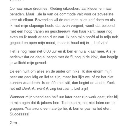
Op naar onze dreumes. Kleding uitzoeken, aankleden en naar
beneden. Maar…de la van de commode valt voor de zoveelste
keer uit elkaar. Bovendien wil de dreumes alles zelf doen en als
ik met mijn slaperige hoofd dat even vergeet, wordt dat beloond
met een hoop tranen en geschreeuw. Van haar kant, maar nog
even en ik maak er een duet van. Ik heb mijn hoofd al in mijn nek
gegooid en open mijn mond, maar ik houd mij in… Lief zijn!
Het is nog maar net 8.00 uur en ik ben er nu al klaar mee. Als je
bedenkt dat de dag al begon met de 5! nog in de klok, dan begrijp
je wellicht mijn gevoel.
De één huilt om alles en de ander om niks. Ik doe enorm mijn
best om geduldig en lief te zijn, maar het lijkt wel of ze het niet
kunnen waarderen. Is de één net stil, dan begint de ander. Zoek
het uit!
Denk ik, want ik zeg het niet…
Lief zijn!
Wanneer mijn vriend een half uur later naar zijn werk gaat, ziet hij
in mijn ogen dat ik jaloers ben. Toch kan hij het niet laten om te
grappen: ‘Vanavond een latertje hè, ik ben er pas na het eten.
Successss!’
Grrrr…